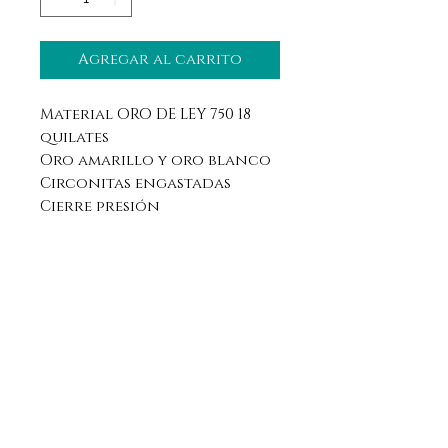
Agregar al carrito
Material ORO DE LEY 750 18
quilates
Oro amarillo y oro blanco
Circonitas engastadas
Cierre presión
Aviso legal
Horario
Política de privacidad
Contacto
Política de devolución
Síguenos