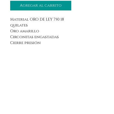
Agregar al carrito
Material ORO DE LEY 750 18
quilates
Oro amarillo
Circonitas engastadas
Cierre presión
Aviso legal
Horario
Política de privacidad
Contacto
Política de devolución
Síguenos