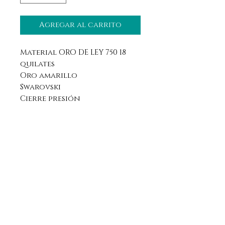
Agregar al carrito
Material ORO DE LEY 750 18
quilates
Oro amarillo
Swarovski
Cierre presión
Aviso legal
Horario
Política de privacidad
Contacto
Política de devolución
Síguenos