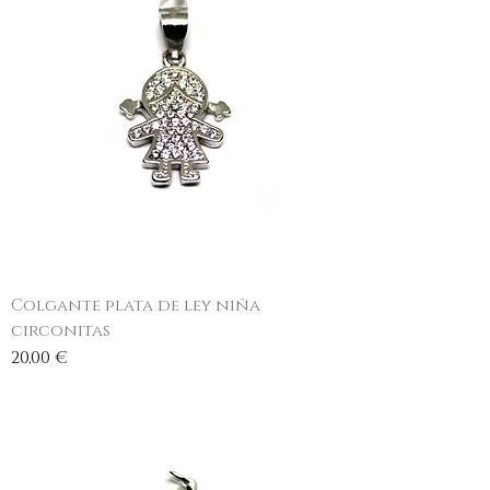
Colgante plata de ley niña
circonitas
Precio
20,00 €