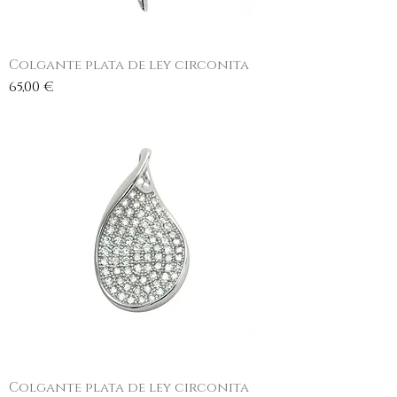
Colgante plata de ley circonita
Precio
65,00 €
Colgante plata de ley circonita