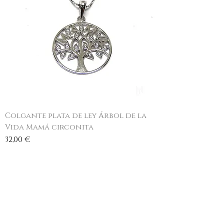
Colgante plata de ley Árbol de la
Vida Mamá circonita
Precio
32,00 €