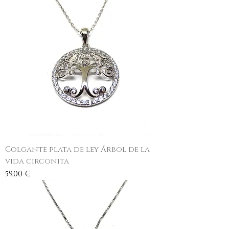
Colgante plata de ley Árbol de la
vida circonita
Precio
59,00 €