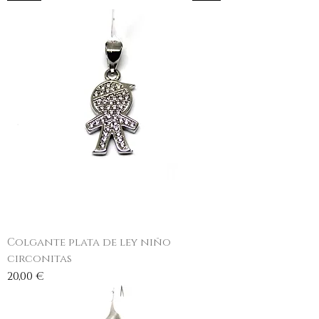
Colgante plata de ley niño
circonitas
Precio
20,00 €