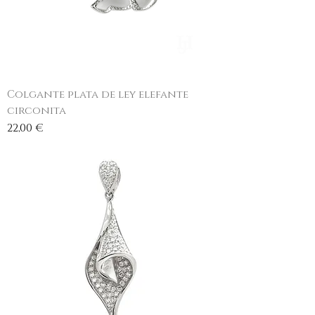
Colgante plata de ley elefante
circonita
Precio
22,00 €