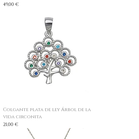
Precio
49,00 €
Colgante plata de ley Árbol de la
vida circonita
Precio
21,00 €