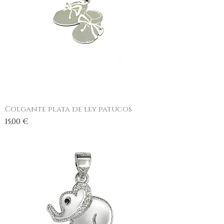
Colgante plata de ley patucos
Precio
15,00 €