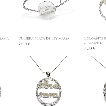
 Mamá
Pulsera plata de Ley mamá
Vista rápida
Colgante p
V
circonita
Precio
25,00 €
Precio
39,00 €