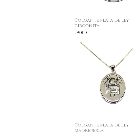
Colgante plata de ley
Vista rápida
circonita
Precio
39,00 €
Colgante plata de ley
Vista rápida
madreperla