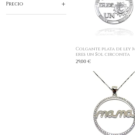
Precio
25 €
225 €
Colgante plata de ley
Vista rápida
eres un Sol circonita
Precio
29,00 €