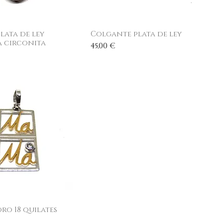
lata de ley
ista rápida
Colgante plata de ley
Vista rápida
 circonita
Precio
45,00 €
ro 18 quilates
ista rápida