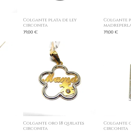
Colgante plata de ley
Vista rápida
Colgante p
V
circonita
madreperla
Precio
Precio
39,00 €
39,00 €
Colgante oro 18 quilates
Vista rápida
Colgante o
V
circonita
circonita