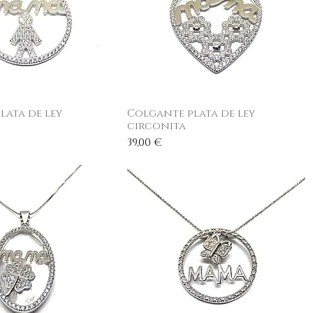
lata de ley
ista rápida
Colgante plata de ley
Vista rápida
circonita
Precio
39,00 €