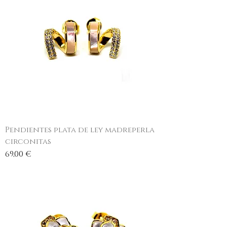
Pendientes plata de ley madreperla
circonitas
Precio
69,00 €