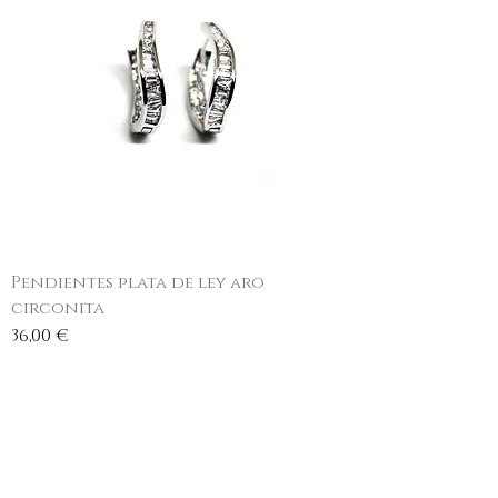
Pendientes plata de ley aro
circonita
Precio
36,00 €