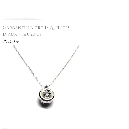
Gargantilla oro 18 quilates
diamante 0,20 ct
Precio
795,00 €