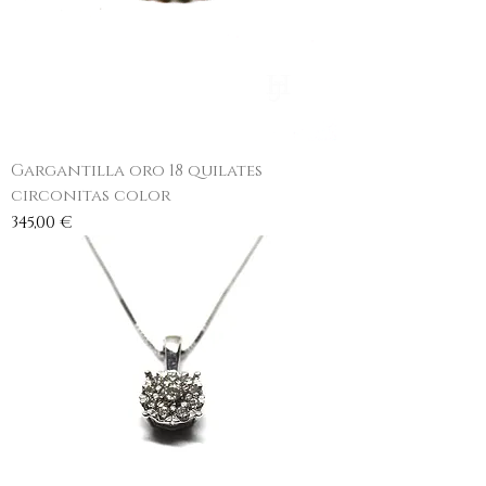
Gargantilla oro 18 quilates
circonitas color
Precio
345,00 €