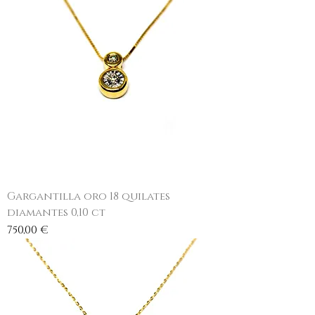
Gargantilla oro 18 quilates
diamantes 0,10 ct
Precio
750,00 €