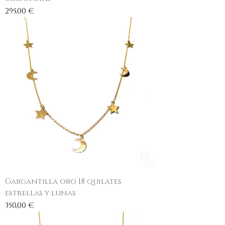
Precio
295,00 €
Gargantilla oro 18 quilates
estrellas y lunas
Precio
350,00 €