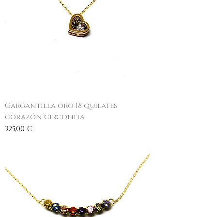
Gargantilla oro 18 quilates
corazón circonita
Precio
325,00 €