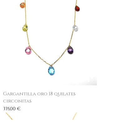
Gargantilla oro 18 quilates
circonitas
Precio
335,00 €