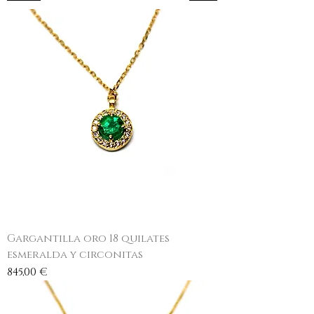
Gargantilla oro 18 quilates
esmeralda y circonitas
Precio
845,00 €