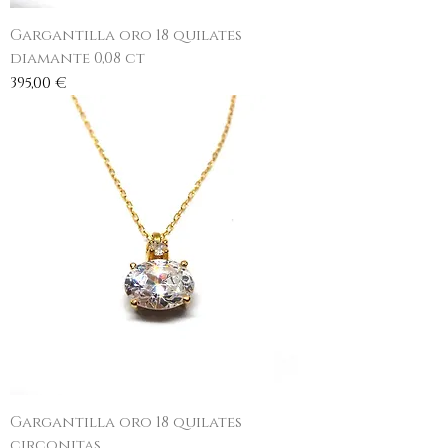
Gargantilla oro 18 quilates
diamante 0,08 ct
Precio
395,00 €
Gargantilla oro 18 quilates
circonitas