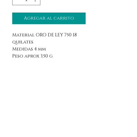
Agregar al carrito
Material ORO DE LEY 750 18
quilates
Medidas 4 mm
Peso aprox 3,50 g
Aviso legal
Horario
Política de privacidad
Contacto
Política de devolución
Síguenos