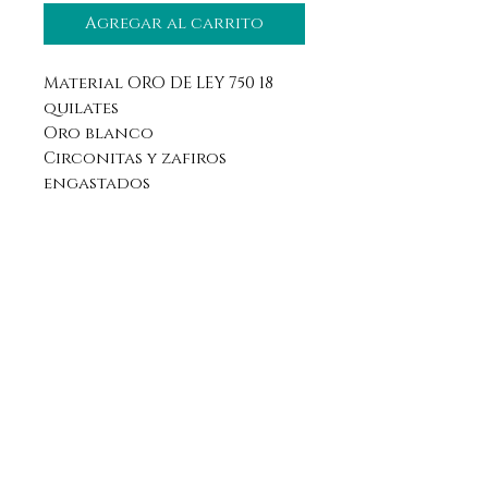
Agregar al carrito
Material ORO DE LEY 750 18
quilates
Oro blanco
Circonitas y zafiros
engastados
Aviso legal
Horario
Política de privacidad
Contacto
Política de devolución
Síguenos