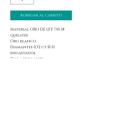
Agregar al carrito
Material ORO DE LEY 750 18
quilates
Oro blanco
Diamantes 0,32 ct SI H
engastados
Talla brillante
Aviso legal
Horario
Política de privacidad
Contacto
Política de devolución