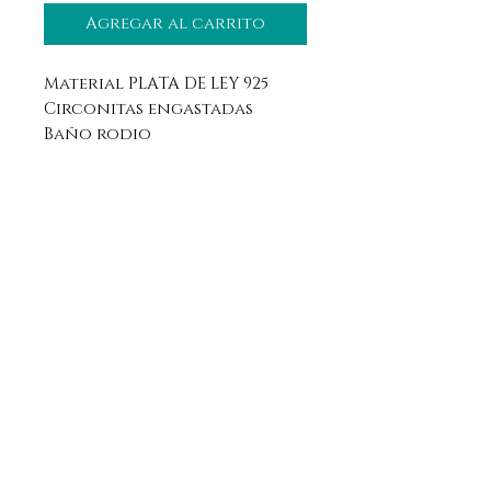
Agregar al carrito
Material PLATA DE LEY 925
Circonitas engastadas
Baño rodio
Aviso legal
Horario
Política de privacidad
Contacto
Política de devolución
Síguenos