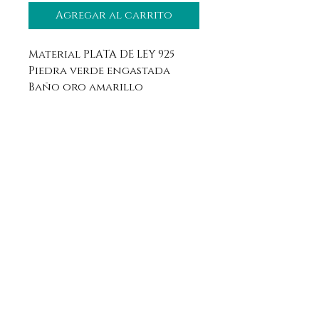
Agregar al carrito
Material PLATA DE LEY 925
Piedra verde engastada
Baño oro amarillo
Aviso legal
Horario
Política de privacidad
Contacto
Política de devolución
Síguenos