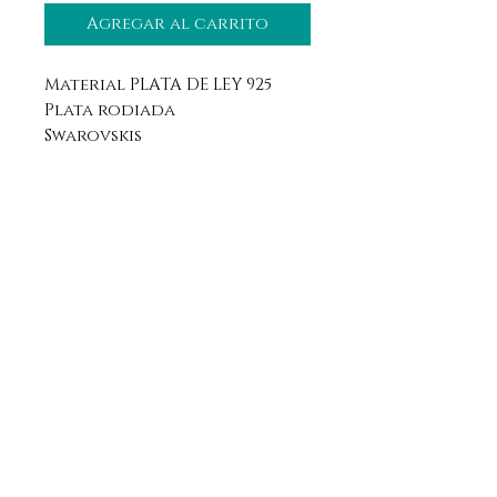
Agregar al carrito
Material PLATA DE LEY 925
Plata rodiada
Swarovskis
Aviso legal
Horario
Política de privacidad
Contacto
Política de devolución
Síguenos