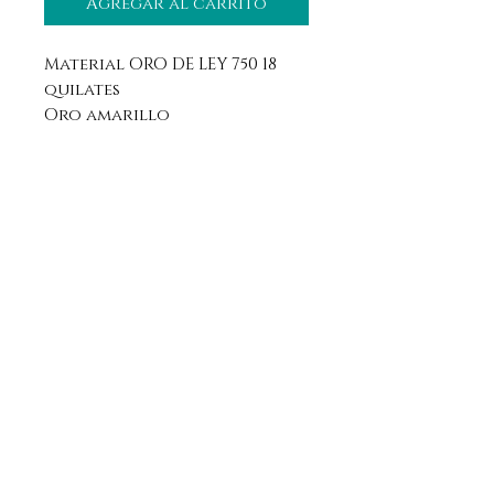
Agregar al carrito
Material ORO DE LEY 750 18
quilates
Oro amarillo
Aviso legal
Horario
Política de privacidad
Contacto
Política de devolución
Síguenos
Aranda de Duero, Burgos