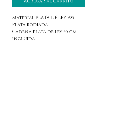
Agregar al carrito
Material PLATA DE LEY 925
Plata rodiada
Cadena plata de ley 45 cm
incluída
Aviso legal
Horario
Política de privacidad
Contacto
Política de devolución
Síguenos