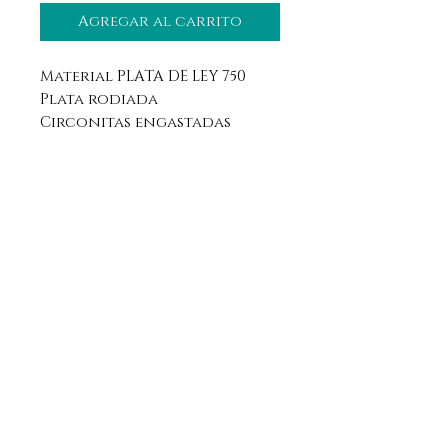
Agregar al carrito
Material PLATA DE LEY 750
Plata rodiada
Circonitas engastadas
Aviso legal
Horario
Política de privacidad
Contacto
Política de devolución
Síguenos