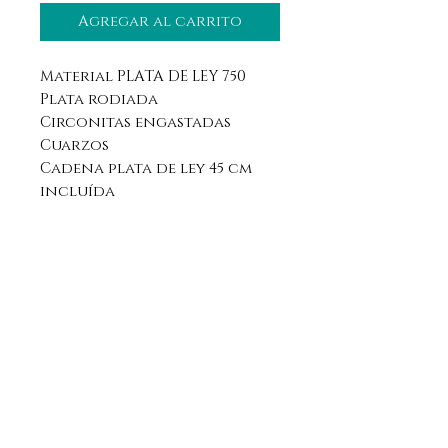
Agregar al carrito
Material PLATA DE LEY 750
Plata rodiada
Circonitas engastadas
Cuarzos
Cadena plata de ley 45 cm
incluída
Aviso legal
Horario
Política de privacidad
Contacto
Política de devolución
Síguenos