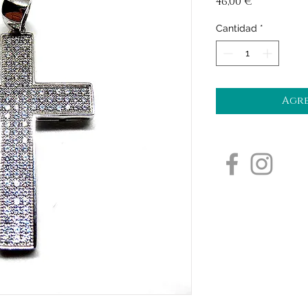
Precio
46,00 €
Cantidad
*
Agre