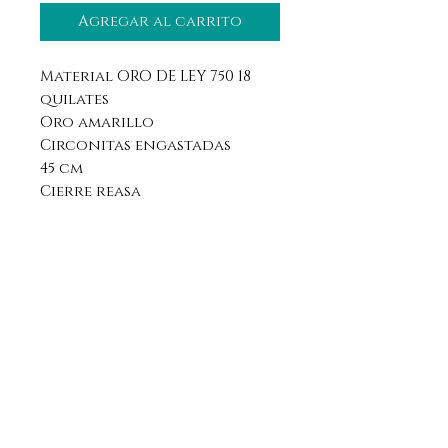
Agregar al carrito
Material ORO DE LEY 750 18
quilates
Oro amarillo
Circonitas engastadas
45 cm
Cierre reasa
Aviso legal
Horario
Política de privacidad
Contacto
Política de devolución
Síguenos