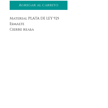
Agregar al carrito
Material PLATA DE LEY 925
Esmalte
Cierre reasa
Aviso legal
Horario
Política de privacidad
Contacto
Política de devolución
Síguenos