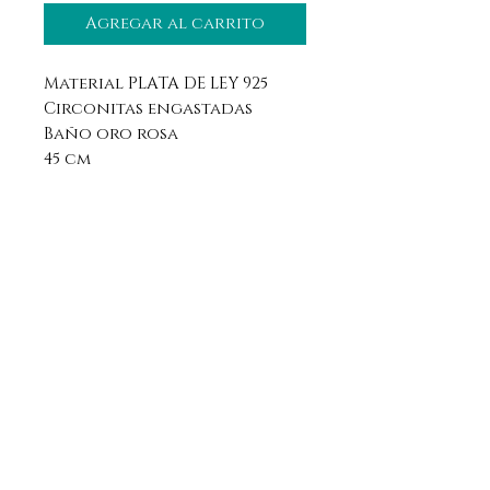
Agregar al carrito
Material PLATA DE LEY 925
Circonitas engastadas
Baño oro rosa
45 cm
Aviso legal
Horario
Política de privacidad
Contacto
Política de devolución
Síguenos