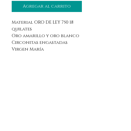
Agregar al carrito
Material ORO DE LEY 750 18
quilates
Oro amarillo y oro blanco
Circonitas engastadas
Virgen María
Aviso legal
Horario
Política de privacidad
Contacto
Política de devolución
Síguenos