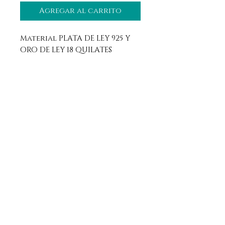
Agregar al carrito
Material PLATA DE LEY 925 Y
ORO DE LEY 18 QUILATES
Aviso legal
Horario
Política de privacidad
Contacto
Política de devolución
Síguenos