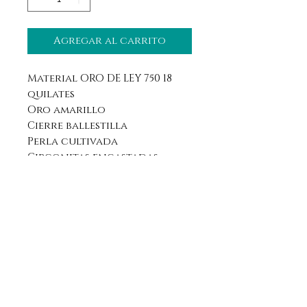
Agregar al carrito
Material ORO DE LEY 750 18
quilates
Oro amarillo
Cierre ballestilla
Perla cultivada
Circonitas engastadas
Aviso legal
Horario
Política de privacidad
Contacto
Política de devolución