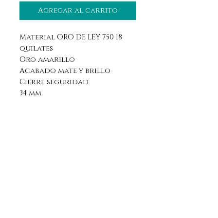
Agregar al carrito
Material ORO DE LEY 750 18
quilates
Oro amarillo
Acabado mate y brillo
Cierre seguridad
34 mm
Aviso legal
Horario
Política de privacidad
Contacto
Política de devolución
Síguenos