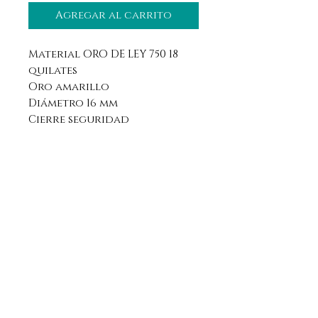
Agregar al carrito
Material ORO DE LEY 750 18
quilates
Oro amarillo
Diámetro 16 mm
Cierre seguridad
Aviso legal
Horario
Política de privacidad
Contacto
Política de devolución
Síguenos