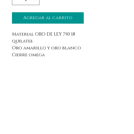
Agregar al carrito
Material ORO DE LEY 750 18
quilates
Oro amarillo y oro blanco
Cierre omega
Aviso legal
Horario
Política de privacidad
Contacto
Política de devolución
Síguenos