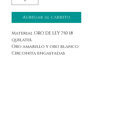
Agregar al carrito
Material ORO DE LEY 750 18
quilates
Oro amarillo y oro blanco
Circonita engastadas
Aviso legal
Horario
Política de privacidad
Contacto
Política de devolución
Síguenos