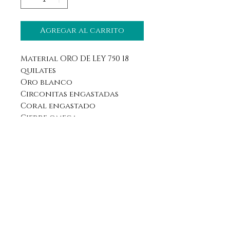
Agregar al carrito
Material ORO DE LEY 750 18
quilates
Oro blanco
Circonitas engastadas
Coral engastado
Cierre omega
Aviso legal
Horario
Política de privacidad
Contacto
Política de devolución