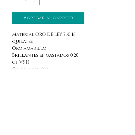
Agregar al carrito
Material ORO DE LEY 750 18
quilates
Oro amarillo
Brillantes engastados 0,20
ct VS H
Cierre presión
Aviso legal
Horario
Política de privacidad
Contacto
Política de devolución