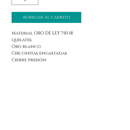
Agregar al carrito
Material ORO DE LEY 750 18
quilates
Oro blanco
Circonitas engastadas
Cierre presión
Aviso legal
Horario
Política de privacidad
Contacto
Política de devolución
Síguenos