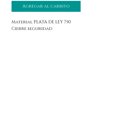
Agregar al carrito
Material PLATA DE LEY 750
Cierre seguridad
Aviso legal
Horario
Política de privacidad
Contacto
Política de devolución
Síguenos
Aranda de Duero, Burgos