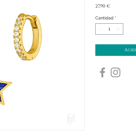
Precio
27,90 €
Cantidad
*
Agre