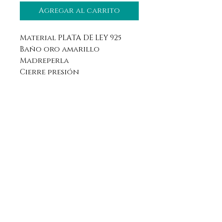
Agregar al carrito
Material PLATA DE LEY 925
Baño oro amarillo
Madreperla
Cierre presión
Aviso legal
Horario
Política de privacidad
Contacto
Política de devolución
Síguenos