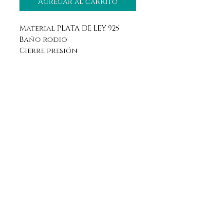
Agregar al carrito
Material PLATA DE LEY 925
Baño rodio
Cierre presión
Aviso legal
Horario
Política de privacidad
Contacto
Política de devolución
Síguenos
Aranda de Duero, Burgos