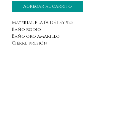
Agregar al carrito
Material PLATA DE LEY 925
Baño rodio
Baño oro amarillo
Cierre presión
Aviso legal
Horario
Política de privacidad
Contacto
Política de devolución
Síguenos