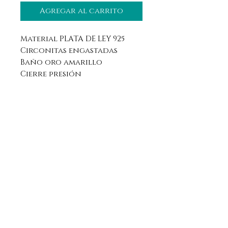
Agregar al carrito
Material PLATA DE LEY 925
Circonitas engastadas
Baño oro amarillo
Cierre presión
Aviso legal
Horario
Política de privacidad
Contacto
Política de devolución
Síguenos