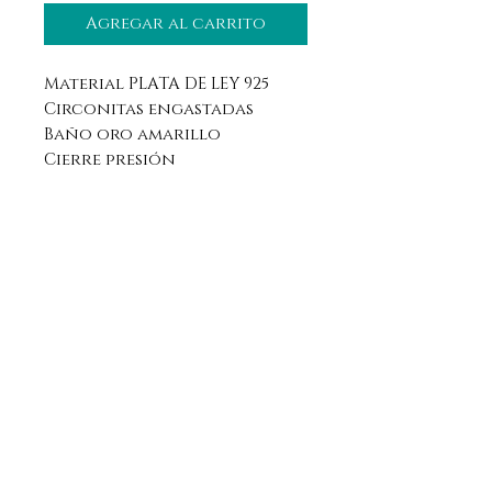
Agregar al carrito
Material PLATA DE LEY 925
Circonitas engastadas
Baño oro amarillo
Cierre presión
Aviso legal
Horario
Política de privacidad
Contacto
Política de devolución
Síguenos