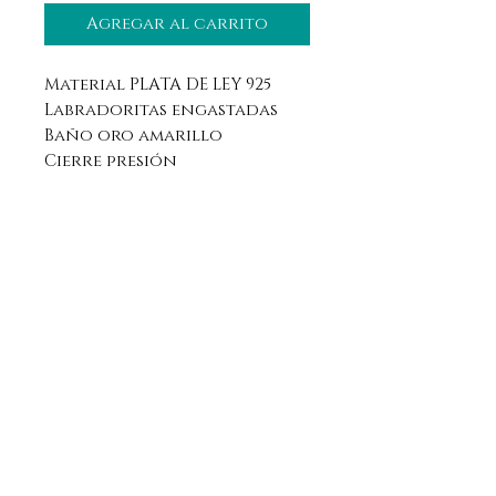
Agregar al carrito
Material PLATA DE LEY 925
Labradoritas engastadas
Baño oro amarillo
Cierre presión
Aviso legal
Horario
Política de privacidad
Contacto
Política de devolución
Síguenos