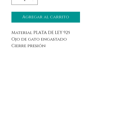
Agregar al carrito
Material PLATA DE LEY 925
Ojo de gato engastado
Cierre presión
Aviso legal
Horario
Política de privacidad
Contacto
Política de devolución
Síguenos