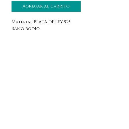
Agregar al carrito
Material PLATA DE LEY 925
Baño rodio
Aviso legal
Horario
Política de privacidad
Contacto
Política de devolución
Síguenos
Aranda de Duero, Burgos