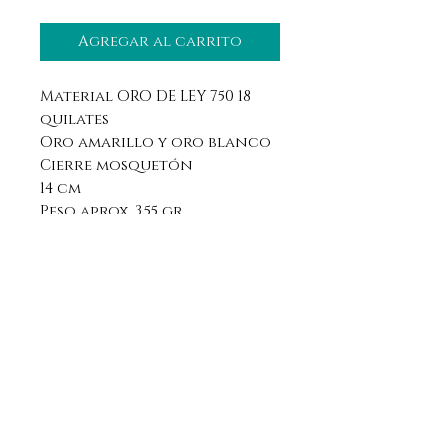
Agregar al carrito
Material ORO DE LEY 750 18
quilates
Oro amarillo y oro blanco
Cierre mosquetón
14 cm
Peso aprox. 3,55 gr.
Aviso legal
Horario
Política de privacidad
Contacto
Política de devolución
Síguenos