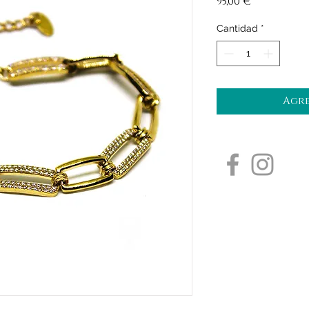
Precio
95,00 €
Cantidad
*
Agre