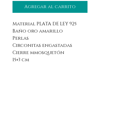
Agregar al carrito
Material PLATA DE LEY 925
Baño oro amarillo
Perlas
Circonitas engastadas
Cierre mmosquetón
15+3 cm
Aviso legal
Horario
Política de privacidad
Contacto
Política de devolución
Síguenos