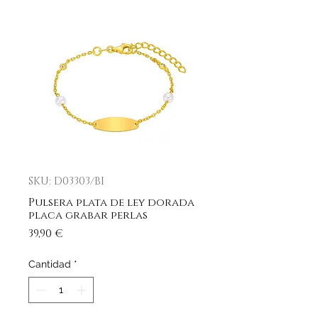
SKU: D03303/BI
Pulsera plata de ley dorada
placa grabar perlas
Precio
39,90 €
Cantidad
*