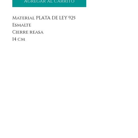
Agregar al carrito
Material PLATA DE LEY 925
Esmalte
Cierre reasa
14 cm
Aviso legal
Horario
Política de privacidad
Contacto
Política de devolución
Síguenos