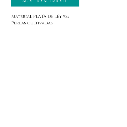
Agregar al carrito
Material PLATA DE LEY 925
Perlas cultivadas
Aviso legal
Horario
Política de privacidad
Contacto
Política de devolución
Síguenos
Aranda de Duero, Burgos
09400