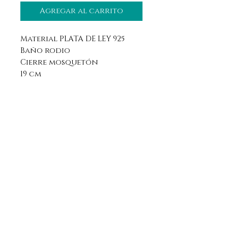
Agregar al carrito
Material PLATA DE LEY 925
Baño rodio
Cierre mosquetón
19 cm
Aviso legal
Horario
Política de privacidad
Contacto
Política de devolución
Síguenos