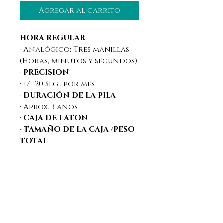
Agregar al carrito
HORA REGULAR
· Analógico: Tres manillas
(Horas, minutos y segundos)
·
PRECISION
· +/- 20 Seg.. por mes
·
DURACIÓN DE LA PILA
· Aprox. 3 años
·
CAJA DE LATON
· TAMAÑO DE LA CAJA /PESO
TOTAL
· 40,0mm x 32,5mm x 7,6 mm / 101
g.