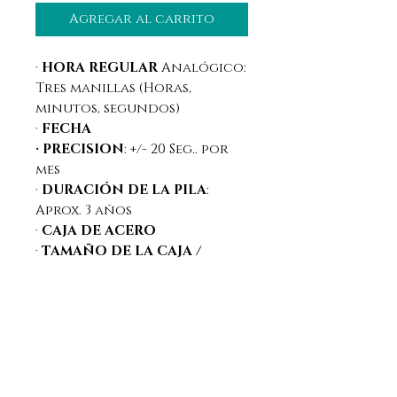
Agregar al carrito
·
HORA REGULAR
Analógico:
Tres manillas (Horas,
minutos, segundos)
·
FECHA
· PRECISION
: +/- 20 Seg.. por
mes
·
DURACIÓN DE LA PILA
:
Aprox. 3 años
·
CAJA DE ACERO
·
TAMAÑO DE LA CAJA /
PESO
:42mm x 28mm x 8,2mm /
110 g.