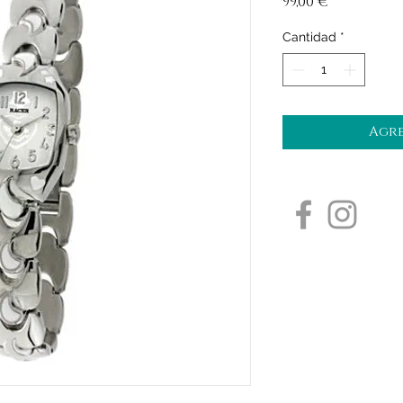
Precio
99,00 €
Cantidad
*
Agre